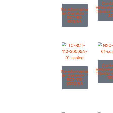
Conta
Eletrome
Transformador
Tripolar
de Corrente –
32
RCT-60
600/5A
Conta
Eletrome
Transformador
Tripolar
de Corrente –
10
RCT-110
3000/5A