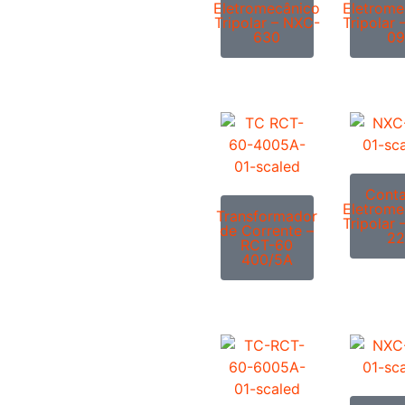
Eletromecânico
Eletrome
Tripolar – NXC-
Tripolar
630
09
Conta
Eletrome
Transformador
Tripolar
de Corrente –
22
RCT-60
400/5A