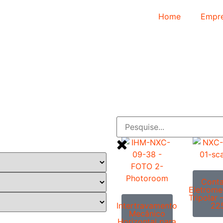
Home
Empr
Conta
Eletrome
Tripolar
Intertravamento
22
Mecânico
Horizontal para