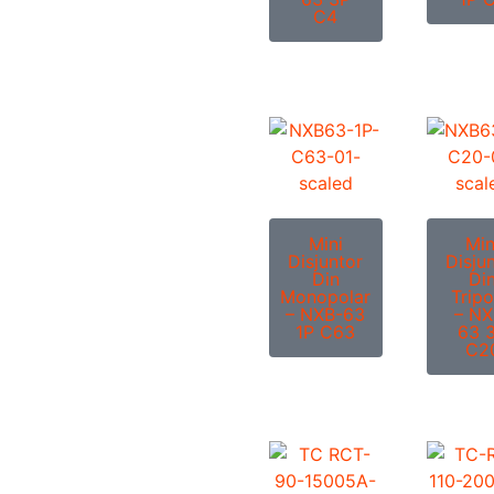
C4
Mini
Min
Disjuntor
Disju
Din
Di
Monopolar
Tripo
– NXB-63
– NX
1P C63
63 
C2