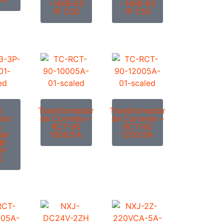
– NXB-63
– NXB-63
1P C20
1P C50
i
Transformador
Transformador
ntor
de Corrente –
de Corrente –
n
RCT-90
RCT-90
lar
1000/5A
1200/5A
B-
3P
0