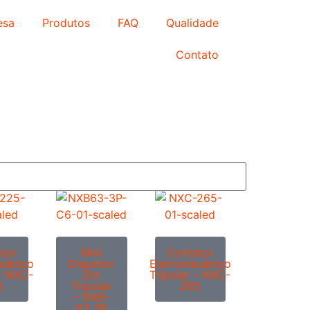
esa
Produtos
FAQ
Qualidade
Contato
tor
Mini
Contator
cânico
Disjuntor
Eletromecânico
 – NXC-
Din
Tripolar – NXC-
5
Tripolar
265
– NXB-
63 3P