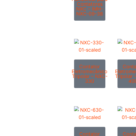
Contatores
NXC – IMH-
NXC-09-38
Contator
Conta
Eletromecânico
Eletrome
Tripolar – NXC-
Tripolar
330
40
Contator
Conta