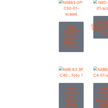
Conta
Eletrome
Mini
Tripolar
Disjuntor
16
Din
Bipolar –
NXB-63
2P C50
Mini
Min
Disjuntor
Disju
Din
Di
Tripolar
Monop
– NXB-
– NXB
63 3P
1P 