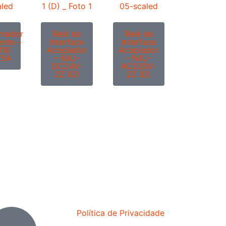
rmador
Relé de
Relé de
ente –
Interface
Interface
110
Acoplador
Acoplador
/5A
– NXJ-
– NXJ-
DC24V-
AC220V-
2Z (D)
2Z (D)
Política de Privacidade