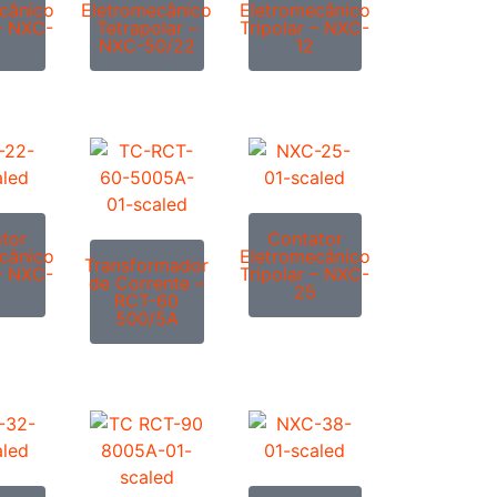
cânico
Eletromecânico
Eletromecânico
 – NXC-
Tetrapolar –
Tripolar – NXC-
NXC-50/22
12
tor
Contator
cânico
Eletromecânico
Transformador
 – NXC-
Tripolar – NXC-
de Corrente –
25
RCT-60
500/5A