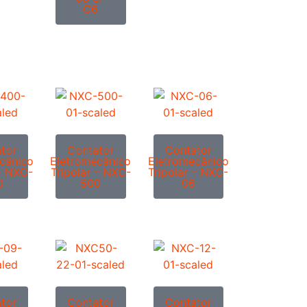
C6
tor
Contator
Contator
cânico
Eletromecânico
Eletromecânico
 – NXC-
Tripolar – NXC-
Tripolar – NXC-
0
500
06
tor
Contator
Contator