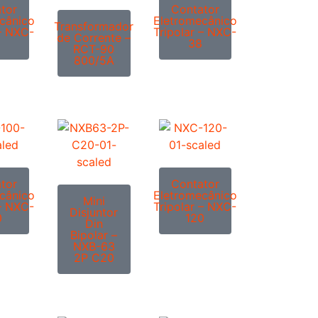
tor
Contator
cânico
Eletromecânico
Transformador
 – NXC-
Tripolar – NXC-
de Corrente –
38
RCT-90
800/5A
tor
Contator
cânico
Eletromecânico
Mini
 – NXC-
Tripolar – NXC-
Disjuntor
0
120
Din
Bipolar –
NXB-63
2P C20