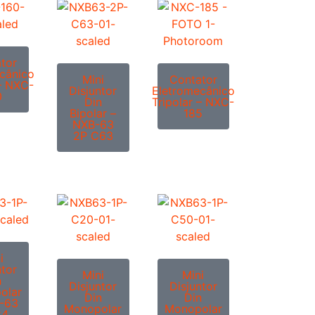
tor
cânico
Mini
Contator
 – NXC-
Disjuntor
Eletromecânico
0
Din
Tripolar – NXC-
Bipolar –
185
NXB-63
2P C63
i
ntor
Mini
Mini
n
Disjuntor
Disjuntor
olar
Din
Din
-63
Monopolar
Monopolar
C4