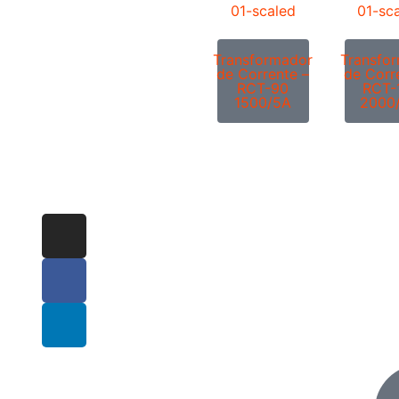
Transformador
Transfo
de Corrente –
de Corr
RCT-90
RCT-
1500/5A
2000