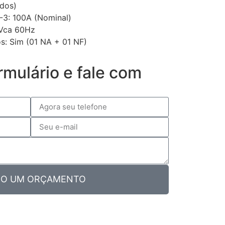
ados)
-3: 100A (Nominal)
0Vca 60Hz
os: Sim (01 NA + 01 NF)
rmulário e fale com
O UM ORÇAMENTO