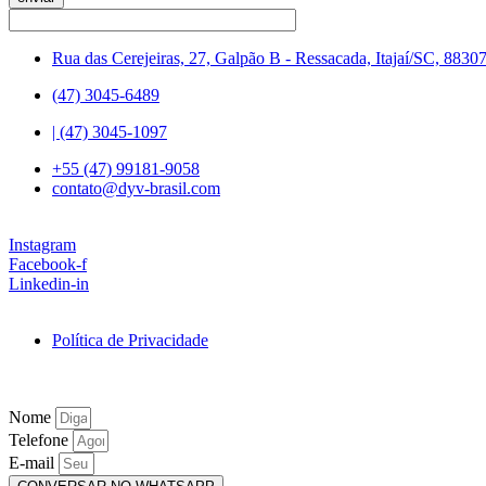
Rua das Cerejeiras, 27, Galpão B - Ressacada, Itajaí/SC, 8830
(47) 3045-6489
| (47) 3045-1097
+55 (47) 99181-9058
contato@dyv-brasil.com
Instagram
Facebook-f
Linkedin-in
Política de Privacidade
Nome
Telefone
E-mail