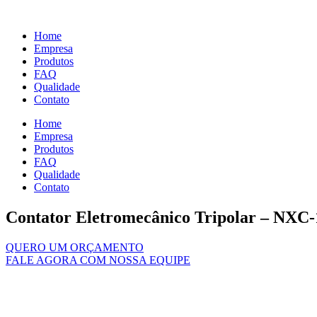
Ir
para
Home
o
Empresa
conteúdo
Produtos
FAQ
Qualidade
Contato
Home
Empresa
Produtos
FAQ
Qualidade
Contato
Contator Eletromecânico Tripolar – NXC-
QUERO UM ORÇAMENTO
FALE AGORA COM NOSSA EQUIPE