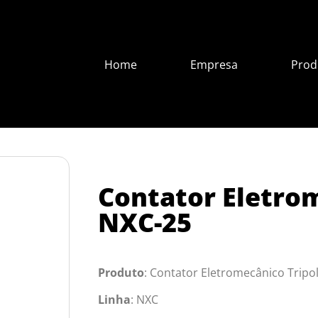
Home
Empresa
Prod
Contator Eletrom
NXC-25
Produto
: Contator Eletromecânico Tripo
Linha
: NXC