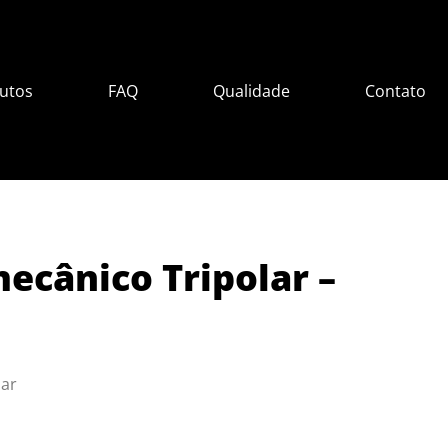
utos
FAQ
Qualidade
Contato
ecânico Tripolar –
lar