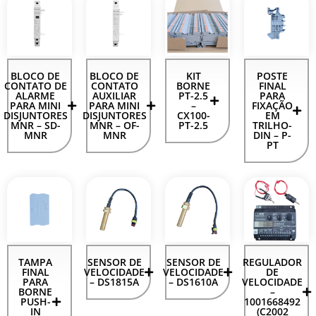
BLOCO DE
BLOCO DE
KIT
POSTE
CONTATO DE
CONTATO
BORNE
FINAL
ALARME
AUXILIAR
PT-2.5
PARA
PARA MINI
PARA MINI
–
FIXAÇÃO
DISJUNTORES
DISJUNTORES
CX100-
EM
MNR – SD-
MNR – OF-
PT-2.5
TRILHO-
MNR
MNR
DIN – P-
PT
TAMPA
SENSOR DE
SENSOR DE
REGULADOR
FINAL
VELOCIDADE
VELOCIDADE
DE
PARA
– DS1815A
– DS1610A
VELOCIDADE
BORNE
–
PUSH-
1001668492
IN
(C2002