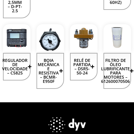
2,5MM
60HZ)
– D-PT-
2.5
REGULADOR
BOIA
RELÉ DE
FILTRO DE
DE
MECÂNICA
PARTIDA
ÓLEO
VELOCIDADE
E
– DSR5-
LUBRIFICANTE
– C5825
RESISTIVA
50-24
PARA
– BCMR-
MOTORES –
E950F
612600070506