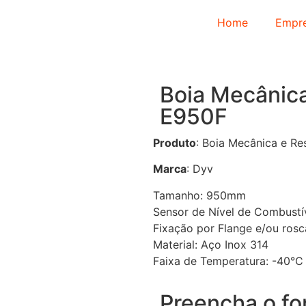
Home
Empr
Boia Mecânica
E950F
Produto
: Boia Mecânica e Res
Marca
: Dyv
Tamanho: 950mm
Sensor de Nível de Combustí
Fixação por Flange e/ou ros
Material: Aço Inox 314
Faixa de Temperatura: -40°C
Preencha o fo