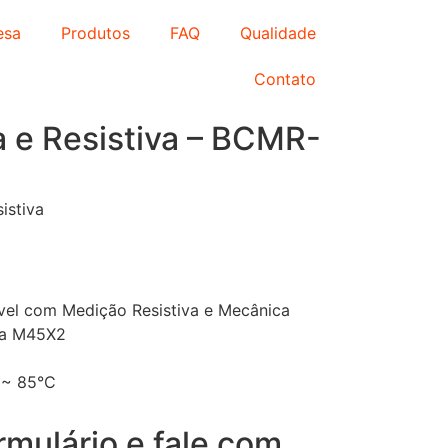
esa
Produtos
FAQ
Qualidade
Contato
 e Resistiva – BCMR-
istiva
vel com Medição Resistiva e Mecânica
ca M45X2
 ~ 85°C
rmulário e fale com