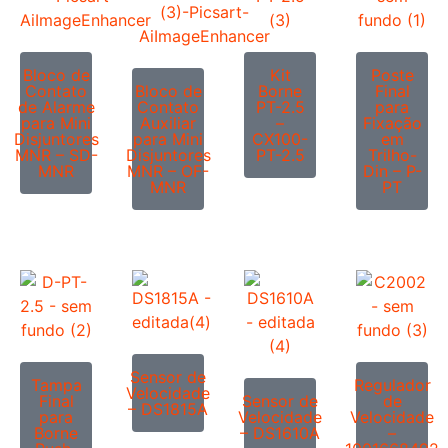
Bloco de
Kit
Poste
Contato
Bloco de
Borne
Final
de Alarme
Contato
PT-2.5
para
para Mini
Auxiliar
–
Fixação
Disjuntores
para Mini
CX100-
em
MNR – SD-
Disjuntores
PT-2.5
Trilho-
MNR
MNR – OF-
Din – P-
MNR
PT
Sensor de
Tampa
Regulador
Velocidade
Final
Sensor de
de
– DS1815A
para
Velocidade
Velocidade
Borne
– DS1610A
–