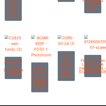
Push-
1001668492
in
(C2002
2,5mm
60Hz)
– D-
PT-2.5
Relé
de
Filtro de Óleo
Regulador
Partida
Lubrificante
de
Boia
–
para Motores 
Velocidade
Mecânica
DSR5-
61260007050
– C5825
e
50-24
Resistiva
– BCMR-
E950F