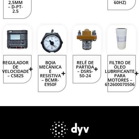
2,5MM
60HZ)
– D-PT-
2.5
REGULADOR
BOIA
RELÉ DE
FILTRO DE
DE
MECÂNICA
PARTIDA
ÓLEO
VELOCIDADE
E
– DSR5-
LUBRIFICANTE
– C5825
RESISTIVA
50-24
PARA
– BCMR-
MOTORES –
E950F
612600070506