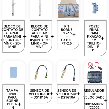
BLOCO DE
BLOCO DE
KIT
POSTE
CONTATO DE
CONTATO
BORNE
FINAL
ALARME
AUXILIAR
PT-2.5
PARA
PARA MINI
PARA MINI
–
FIXAÇÃO
DISJUNTORES
DISJUNTORES
CX100-
EM
MNR – SD-
MNR – OF-
PT-2.5
TRILHO-
MNR
MNR
DIN – P-
PT
TAMPA
SENSOR DE
SENSOR DE
REGULADOR
FINAL
VELOCIDADE
VELOCIDADE
DE
PARA
– DS1815A
– DS1610A
VELOCIDADE
BORNE
–
PUSH-
1001668492
IN
(C2002