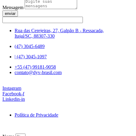
Mensagem
enviar
Rua das Cerejeiras, 27, Galpão B - Ressacada,
Itajaí/SC, 88307-330
(47) 3045-6489
| (47) 3045-1097
+55 (47) 99181-9058
contato@dyv-brasil.com
Instagram
Facebook-f
Linkedin-in
Política de Privacidade