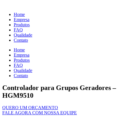
Ir
para
Home
o
Empresa
conteúdo
Produtos
FAQ
Qualidade
Contato
Home
Empresa
Produtos
FAQ
Qualidade
Contato
Controlador para Grupos Geradores –
HGM9510
QUERO UM ORÇAMENTO
FALE AGORA COM NOSSA EQUIPE