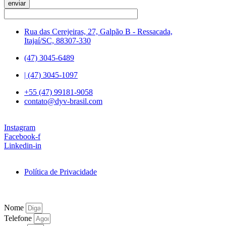
enviar
Rua das Cerejeiras, 27, Galpão B - Ressacada,
Itajaí/SC, 88307-330
(47) 3045-6489
| (47) 3045-1097
+55 (47) 99181-9058
contato@dyv-brasil.com
Instagram
Facebook-f
Linkedin-in
Política de Privacidade
Nome
Telefone