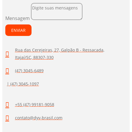
Mensagem
ENVIAR
Rua das Cerejeiras, 27, Galpão B - Ressacada,
Itajaí/SC, 88307-330
(47) 3045-6489
| (47) 3045-1097
+55 (47) 99181-9058
contato@dyv-brasil.com