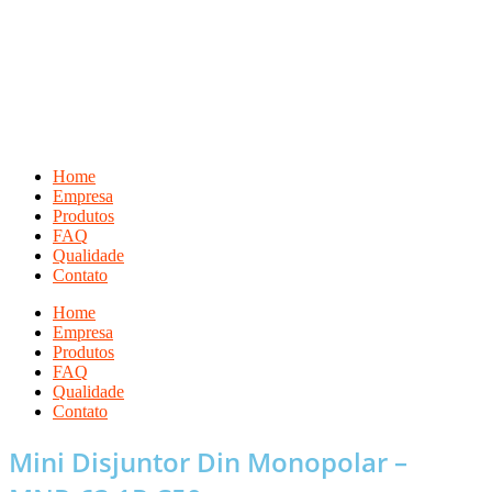
Ir
para
o
conteúdo
Home
Empresa
Produtos
FAQ
Qualidade
Contato
Home
Empresa
Produtos
FAQ
Qualidade
Contato
Mini Disjuntor Din Monopolar –