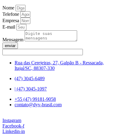
Nome
Telefone
Empresa
E-mail
Mensagem
enviar
Rua das Cerejeiras, 27, Galpão B - Ressacada,
Itajaí/SC, 88307-330
(47) 3045-6489
| (47) 3045-1097
+55 (47) 99181-9058
contato@dyv-brasil.com
Instagram
Facebook-f
Linkedin-in