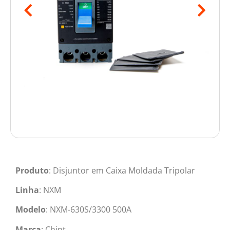
Produto
: Disjuntor em Caixa Moldada Tripolar
Linha
: NXM
Modelo
: NXM-630S/3300 500A
Marca
: Chint