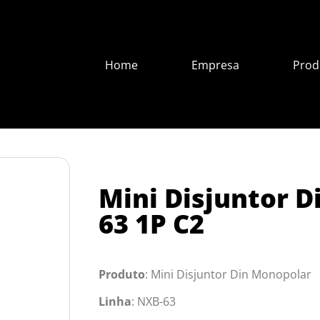
Home
Empresa
Prod
Mini Disjuntor D
63 1P C2
Produto
: Mini Disjuntor Din Monopolar
Linha
: NXB-63