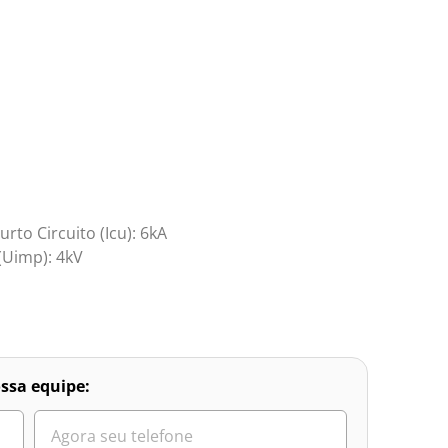
to Circuito (Icu): 6kA
(Uimp): 4kV
ssa equipe: