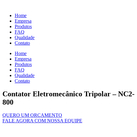
Ir
para
Home
o
Empresa
conteúdo
Produtos
FAQ
Qualidade
Contato
Home
Empresa
Produtos
FAQ
Qualidade
Contato
Contator Eletromecânico Tripolar – NC2-
800
QUERO UM ORÇAMENTO
FALE AGORA COM NOSSA EQUIPE