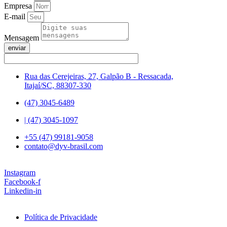
Empresa
E-mail
Mensagem
enviar
Rua das Cerejeiras, 27, Galpão B - Ressacada,
Itajaí/SC, 88307-330
(47) 3045-6489
| (47) 3045-1097
+55 (47) 99181-9058
contato@dyv-brasil.com
Instagram
Facebook-f
Linkedin-in
Política de Privacidade