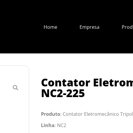
Home
Empresa
Prod
Contator Eletrom
NC2-225
Produto
: Contator Eletromecânico Tripo
Linha
: NC2