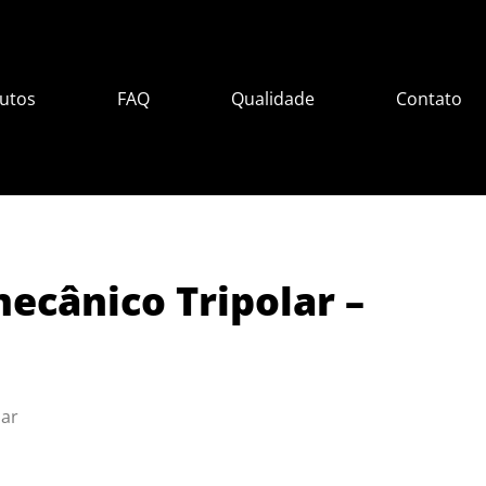
utos
FAQ
Qualidade
Contato
ecânico Tripolar –
lar