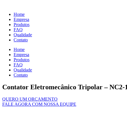
Ir
para
Home
o
Empresa
conteúdo
Produtos
FAQ
Qualidade
Contato
Home
Empresa
Produtos
FAQ
Qualidade
Contato
Contator Eletromecânico Tripolar – NC2-
QUERO UM ORÇAMENTO
FALE AGORA COM NOSSA EQUIPE