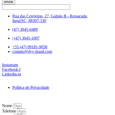
enviar
Rua das Cerejeiras, 27, Galpão B - Ressacada,
Itajaí/SC, 88307-330
(47) 3045-6489
| (47) 3045-1097
+55 (47) 99181-9058
contato@dyv-brasil.com
Instagram
Facebook-f
Linkedin-in
Política de Privacidade
Nome
Telefone