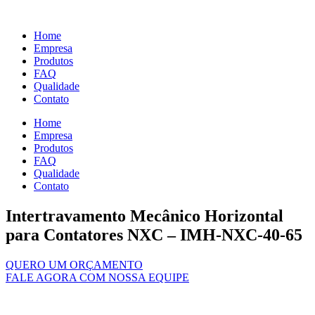
Ir
para
Home
o
Empresa
conteúdo
Produtos
FAQ
Qualidade
Contato
Home
Empresa
Produtos
FAQ
Qualidade
Contato
Intertravamento Mecânico Horizontal
para Contatores NXC – IMH-NXC-40-65
QUERO UM ORÇAMENTO
FALE AGORA COM NOSSA EQUIPE