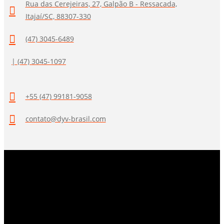
Rua das Cerejeiras, 27, Galpão B - Ressacada,
Itajaí/SC, 88307-330
(47) 3045-6489
| (47) 3045-1097
+55 (47) 99181-9058
contato@dyv-brasil.com