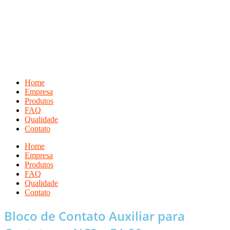
Ir
para
o
conteúdo
Home
Empresa
Produtos
FAQ
Qualidade
Contato
Home
Empresa
Produtos
FAQ
Qualidade
Contato
Bloco de Contato Auxiliar para