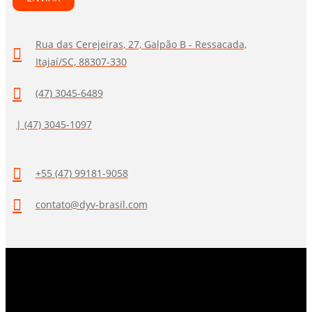
Rua das Cerejeiras, 27, Galpão B - Ressacada,
Itajaí/SC, 88307-330
(47) 3045-6489
| (47) 3045-1097
+55 (47) 99181-9058
contato@dyv-brasil.com