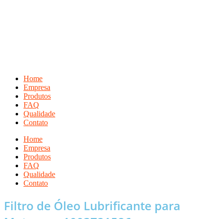
Ir
para
o
conteúdo
Home
Empresa
Produtos
FAQ
Qualidade
Contato
Home
Empresa
Produtos
FAQ
Qualidade
Contato
Filtro de Óleo Lubrificante para