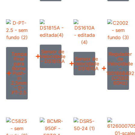
Sensor de
Tampa
Regulador
Velocidade
Final
Sensor de
de
– DS1815A
para
Velocidade
Velocidade
Borne
– DS1610A
–
Push-
1001668492
in
(C2002
2,5mm
60Hz)
– D-
PT-2.5