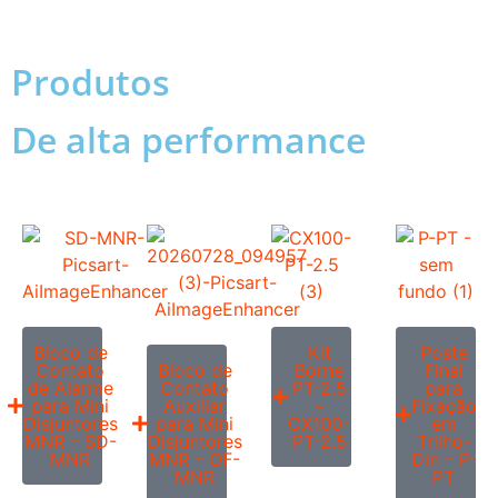
Produtos
De alta performance
Bloco de
Kit
Poste
Contato
Bloco de
Borne
Final
de Alarme
Contato
PT-2.5
para
para Mini
Auxiliar
–
Fixação
Disjuntores
para Mini
CX100-
em
MNR – SD-
Disjuntores
PT-2.5
Trilho-
MNR
MNR – OF-
Din – P-
MNR
PT