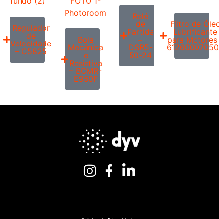
Relé
de
Filtro de Óle
Regulador
Partida
Lubrificante
de
Boia
–
para Motores
Velocidade
Mecânica
DSR5-
61260007050
– C5825
e
50-24
Resistiva
– BCMR-
E950F