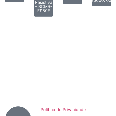
61260007050
Resistiva
– BCMR-
E950F
Política de Privacidade