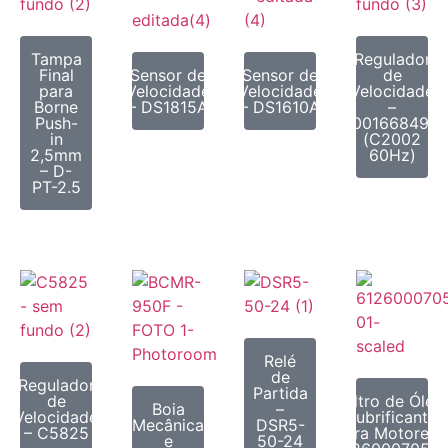
Tampa
Regulador
Final
Sensor de
Sensor de
de
para
Velocidade
Velocidade
Velocidade
Borne
– DS1815A
– DS1610A
–
Push-
1001668492
in
(C2002
2,5mm
60Hz)
– D-
PT-2.5
Relé
de
Regulador
Partida
de
Filtro de Óleo
Boia
–
Velocidade
Lubrificante
Mecânica
DSR5-
– C5825
para Motores 
e
50-24