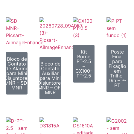
Kit
Poste
Borne
Final
Bloco de
PT-2.5
para
Contato
Bloco de
–
Fixação
de Alarme
Contato
CX100-
em
para Mini
Auxiliar
PT-2.5
Trilho-
Disjuntores
para Mini
Din – P-
MNR – SD-
Disjuntores
PT
MNR
MNR – OF-
MNR