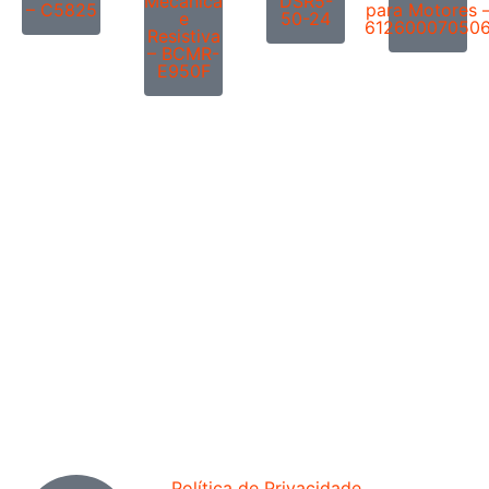
Mecânica
DSR5-
– C5825
para Motores 
e
50-24
61260007050
Resistiva
– BCMR-
E950F
Política de Privacidade