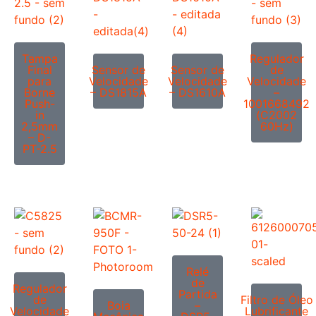
Tampa
Regulador
Final
Sensor de
Sensor de
de
para
Velocidade
Velocidade
Velocidade
Borne
– DS1815A
– DS1610A
–
Push-
1001668492
in
(C2002
2,5mm
60Hz)
– D-
PT-2.5
Relé
de
Regulador
Partida
de
Filtro de Óleo
Boia
–
Velocidade
Lubrificante