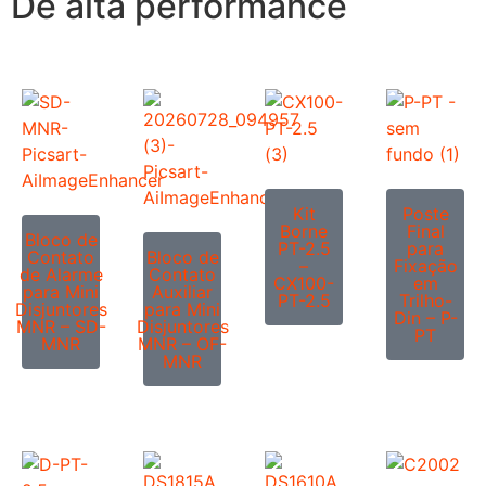
De alta performance
Kit
Poste
Borne
Final
Bloco de
PT-2.5
para
Contato
Bloco de
–
Fixação
de Alarme
Contato
CX100-
em
para Mini
Auxiliar
PT-2.5
Trilho-
Disjuntores
para Mini
Din – P-
MNR – SD-
Disjuntores
PT
MNR
MNR – OF-
MNR