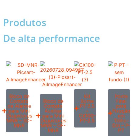
Produtos
De alta performance
Bloco de
Kit
Poste
Contato
Bloco de
Borne
Final
de Alarme
Contato
PT-2.5
para
para Mini
Auxiliar
–
Fixação
Disjuntores
para Mini
CX100-
em
MNR – SD-
Disjuntores
PT-2.5
Trilho-
MNR
MNR – OF-
Din – P-
MNR
PT