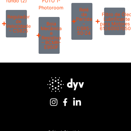
Relé
de
Filtro de Óle
Regulador
Partida
Lubrificante
de
Boia
–
para Motores
Velocidade
Mecânica
DSR5-
61260007050
– C5825
e
50-24
Resistiva
– BCMR-
E950F