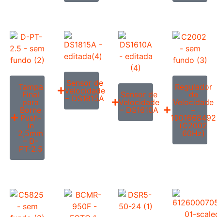
Sensor de
Tampa
Regulador
Velocidade
Final
Sensor de
de
– DS1815A
para
Velocidade
Velocidade
Borne
– DS1610A
–
Push-
1001668492
in
(C2002
2,5mm
60Hz)
– D-
PT-2.5