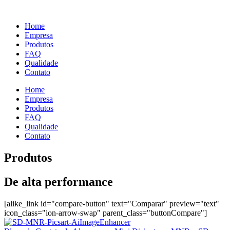
Ir
para
Home
o
Empresa
conteúdo
Produtos
FAQ
Qualidade
Contato
Home
Empresa
Produtos
FAQ
Qualidade
Contato
Produtos
De alta performance
[alike_link id="compare-button" text="Comparar" preview="text"
icon_class="ion-arrow-swap" parent_class="buttonCompare"]