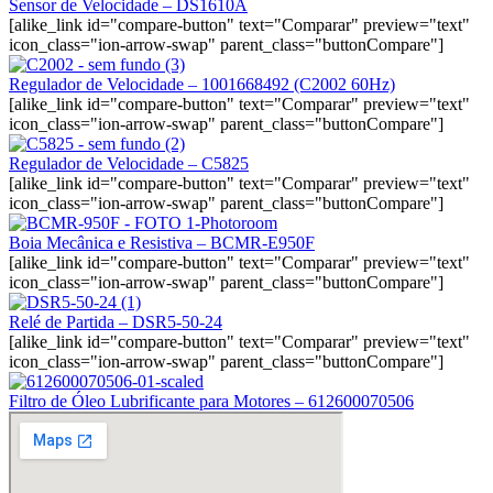
Sensor de Velocidade – DS1610A
[alike_link id="compare-button" text="Comparar" preview="text"
icon_class="ion-arrow-swap" parent_class="buttonCompare"]
Regulador de Velocidade – 1001668492 (C2002 60Hz)
[alike_link id="compare-button" text="Comparar" preview="text"
icon_class="ion-arrow-swap" parent_class="buttonCompare"]
Regulador de Velocidade – C5825
[alike_link id="compare-button" text="Comparar" preview="text"
icon_class="ion-arrow-swap" parent_class="buttonCompare"]
Boia Mecânica e Resistiva – BCMR-E950F
[alike_link id="compare-button" text="Comparar" preview="text"
icon_class="ion-arrow-swap" parent_class="buttonCompare"]
Relé de Partida – DSR5-50-24
[alike_link id="compare-button" text="Comparar" preview="text"
icon_class="ion-arrow-swap" parent_class="buttonCompare"]
Filtro de Óleo Lubrificante para Motores – 612600070506