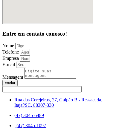
Entre em contato conosco!
Nome
Telefone
Empresa
E-mail
Mensagem
enviar
Rua das Cerejeiras, 27, Galpão B - Ressacada,
Itajaí/SC, 88307-330
(47) 3045-6489
| (47) 3045-1097